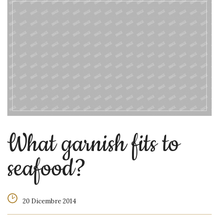
What garnish fits to
seafood?
20 Dicembre 2014