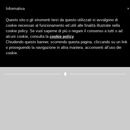
Informativa
×
Questo sito o gli strumenti terzi da questo utilizzati si avvalgono di
cookie necessari al funzionamento ed utili alle finalità illustrate nella
Categoria:
New
cookie policy. Se vuoi saperne di più o negare il consenso a tutti o ad
alcuni cookie, consulta la
cookie policy
.
Chiudendo questo banner, scorrendo questa pagina, cliccando su un link
Year
o proseguendo la navigazione in altra maniera, acconsenti all’uso dei
cookie.