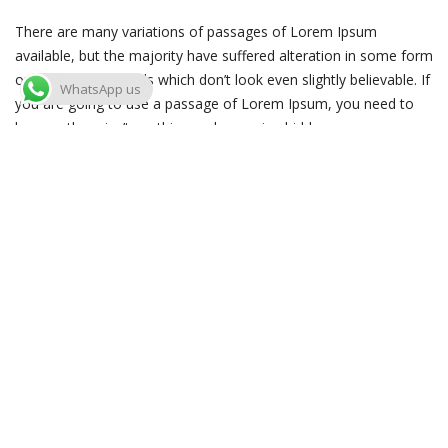
There are many variations of passages of Lorem Ipsum
available, but the majority have suffered alteration in some form
or randomised words which don’t look even slightly believable. If
WhatsApp us
you are going to use a passage of Lorem Ipsum, you need to
be sure there isn’t anything embarrassing hidden
Read more
Riding Tuscany
Pace e tranquillità a cavallo tra gli splendidi uliveti delle