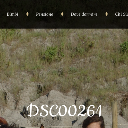
Bimbi
Pensione
Dove dormire
Chi S
DSC00261