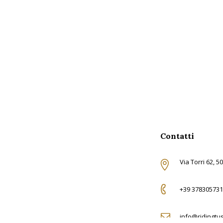
Contatti
Via Torri 62, 5
+39 378305731
info@ridingtu