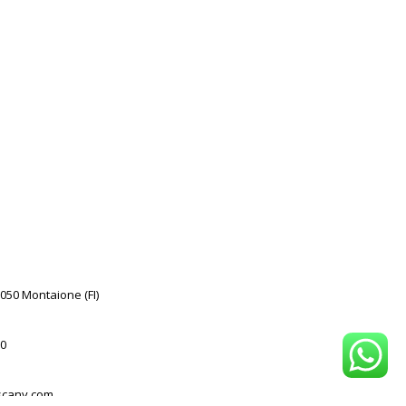
0050 Montaione (FI)
0
scany.com