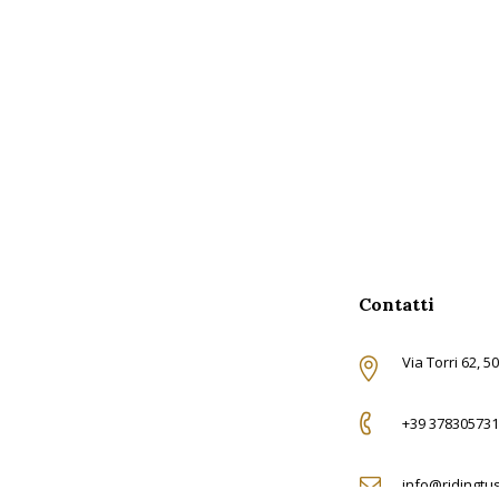
Contatti
Via Torri 62, 5
+39 378305731
info@ridingtu