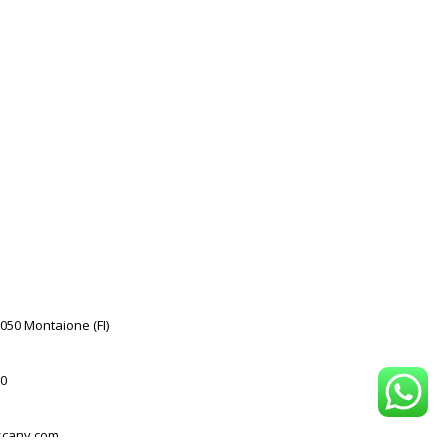
0050 Montaione (FI)
0
scany.com