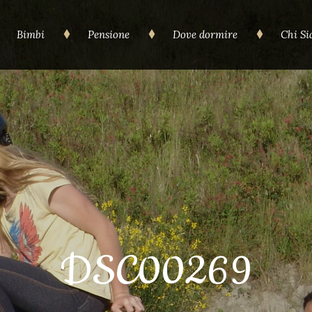
Bimbi
Pensione
Dove dormire
Chi S
DSC00269