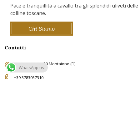
Pace e tranquillità a cavallo tra gli splendidi uliveti delle
colline toscane.
Chi Siamo
Contatti
Via Torri 62, 50050 Montaione (FI)
WhatsApp us
+39 3783057310
info@ridingtuscany.com
© Copyright RidingTuscany.com -
Privacy Policy
-
Cookie Policy