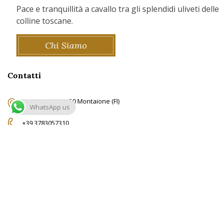
Pace e tranquillità a cavallo tra gli splendidi uliveti delle
colline toscane.
Chi Siamo
Contatti
Via Torri 62, 50050 Montaione (FI)
WhatsApp us
+39 3783057310
info@ridingtuscany.com
© Copyright RidingTuscany.com -
Privacy Policy
-
Cookie Policy