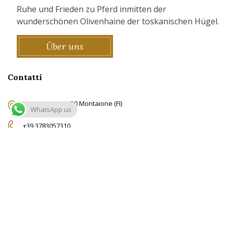
Ruhe und Frieden zu Pferd inmitten der
wunderschönen Olivenhaine der toskanischen Hügel.
Über uns
Contatti
Via Torri 62, 50050 Montaione (FI)
WhatsApp us
+39 3783057310
info@ridingtuscany.com
© Copyright RidingTuscany.com -
Privacy Policy
-
Cookie Policy