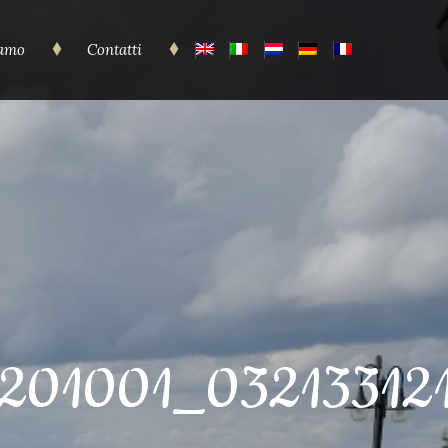
iamo
Contatti
201001_03213312