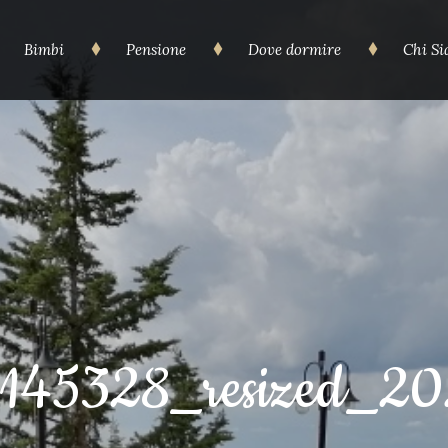
Bimbi
Pensione
Dove dormire
Chi S
45328_resized_20