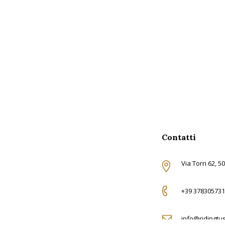
Contatti
Via Torri 62, 5
+39 378305731
info@ridingtu