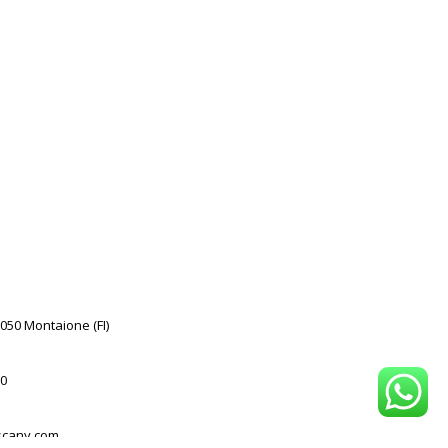
0050 Montaione (FI)
0
scany.com