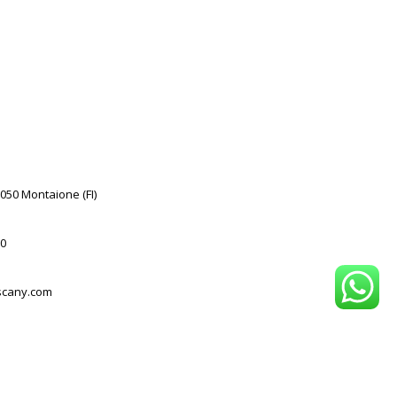
0050 Montaione (FI)
0
scany.com