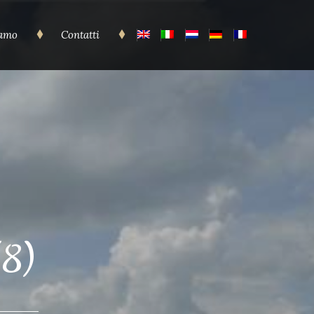
iamo
Contatti
(8)