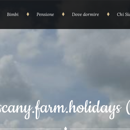
Bimbi
Pensione
Dove dormire
Chi S
scany.farm.holidays 