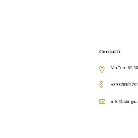
Contatti
Via Torri 62, 5
+39 378305731
info@ridingtu