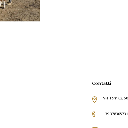
Contatti
Via Torri 62, 5
+39 378305731