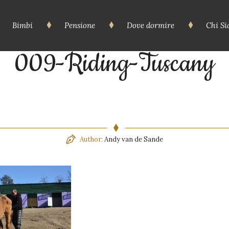
Bimbi
Pensione
Dove dormire
Chi S
009-Riding-Tuscany
Author:
Andy van de Sande