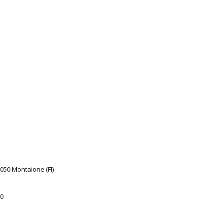
0050 Montaione (FI)
0