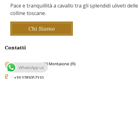
Pace e tranquillità a cavallo tra gli splendidi uliveti delle
colline toscane.
Chi Siamo
Contatti
Via Torri 62, 50050 Montaione (FI)
WhatsApp us
+39 3783057310
info@ridingtuscany.com
© Copyright RidingTuscany.com -
Privacy Policy
-
Cookie Policy