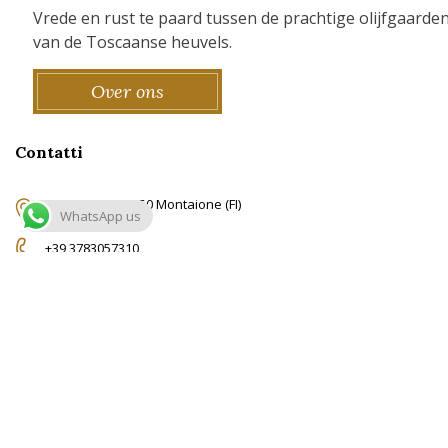
Vrede en rust te paard tussen de prachtige olijfgaarde
van de Toscaanse heuvels.
Over ons
Contatti
Via Torri 62, 50050 Montaione (FI)
WhatsApp us
+39 3783057310
info@ridingtuscany.com
© Copyright RidingTuscany.com -
Privacy Policy
-
Cookie Policy