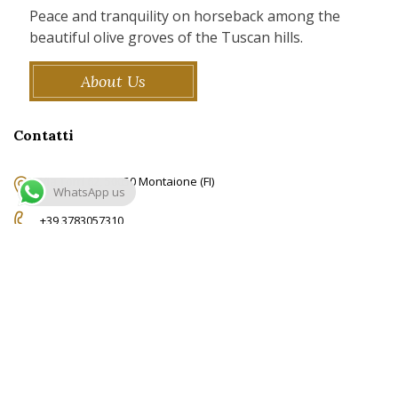
Peace and tranquility on horseback among the
beautiful olive groves of the Tuscan hills.
About Us
Contatti
Via Torri 62, 50050 Montaione (FI)
WhatsApp us
+39 3783057310
info@ridingtuscany.com
© Copyright RidingTuscany.com -
Privacy Policy
-
Cookie Policy